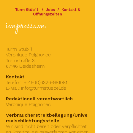
Turm Stüb´l
/
Jobs
/
Kontakt &
Öffnungszeiten
impressum
Turm Stüb´l
Véronique Poignonec
Turmstraße 3
67146 Deidesheim
Kontakt
Telefon: +
49 (0)6326-981081
E-Mail: info@turmstuebel.de
Redaktionell verantwortlich
Véronique Poignonec
Verbraucherstreitbeilegung/Unive
rsalschlichtungsstelle
Wir sind nicht bereit oder verpflichtet,
an Streitbeilegungsverfahren vor einer